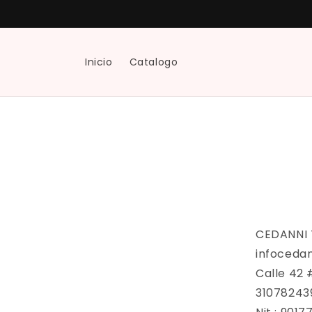
Ir
directamente
al contenido
Inicio
Catalogo
CEDANNI 
infoceda
Calle 42 
31078243